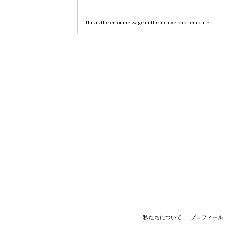
This is the error message in the archive.php template.
私たちについて
プロフィール