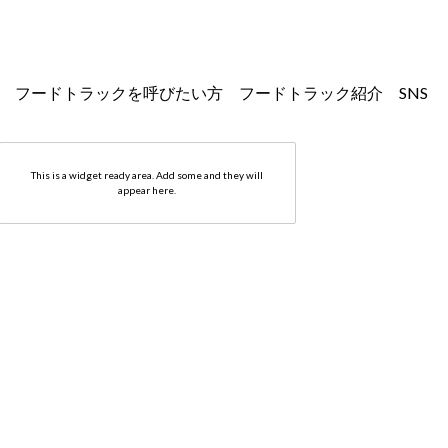
フードトラックを
呼びたい方
フードトラック紹介
SNS
キナリノワ
This is a widget ready area. Add some and they will
キナリノ縁株式会社
appear here.