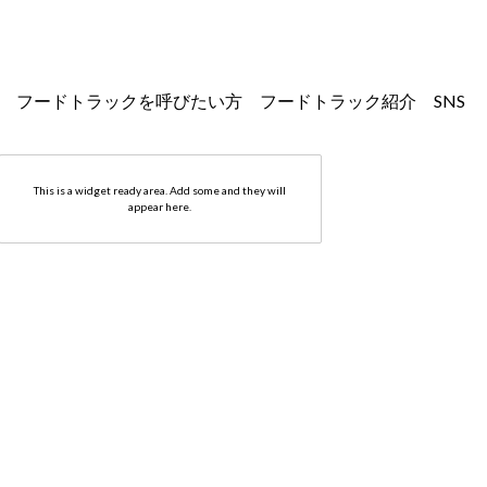
フードトラックを
呼びたい方
フードトラック紹介
SNS
キナリノワ
This is a widget ready area. Add some and they will
キナリノ縁株式会社
appear here.