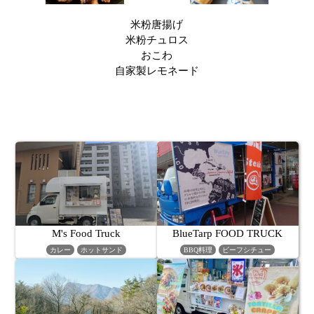
米粉唐揚げ

米粉チュロス

おこわ

自家製レモネード
M's Food Truck
BlueTarp FOOD TRUCK
カレー
ホットサンド
BBQ料理
ビーフシチュー