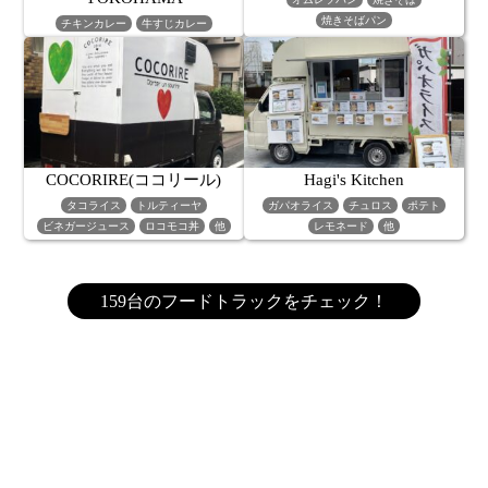
焼きそばパン
チキンカレー
牛すじカレー
COCORIRE(ココリール)
Hagi's Kitchen
タコライス
トルティーヤ
ガパオライス
チュロス
ポテト
ビネガージュース
ロコモコ丼
他
レモネード
他
159台のフードトラックをチェック！