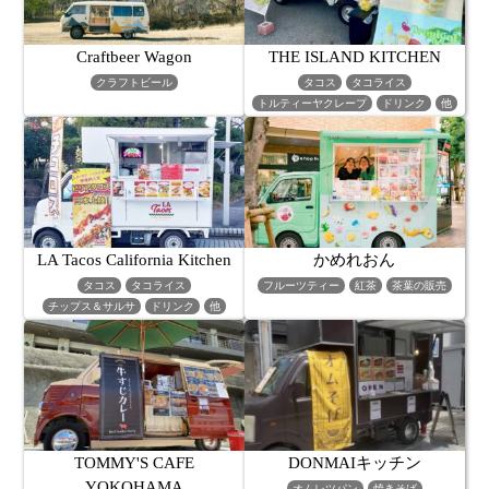
Craftbeer Wagon
THE ISLAND KITCHEN
クラフトビール
タコス
タコライス
トルティーヤクレープ
ドリンク
他
LA Tacos California Kitchen
かめれおん
タコス
タコライス
フルーツティー
紅茶
茶葉の販売
チップス＆サルサ
ドリンク
他
TOMMY'S CAFE
DONMAIキッチン
YOKOHAMA
オムレツパン
焼きそば