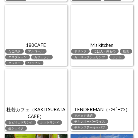
180CAFE
M’s kitchen
たこ焼き
アルコール
ドリンク
ごはん・丼もの
軽食
エスプレッソ
カフェラテ
ガーリックシュリンプ
ポテト
クッキー
ワッフル
杜若カフェ（KAKITSUBATA
TENDERMAN（ﾃﾝﾀﾞｰﾏﾝ）
CAFE）
アボカド磯辺
チキンオーバーライス
タピオカドリンク
ホットサンド
チキンステーキケバブ
生シェイク