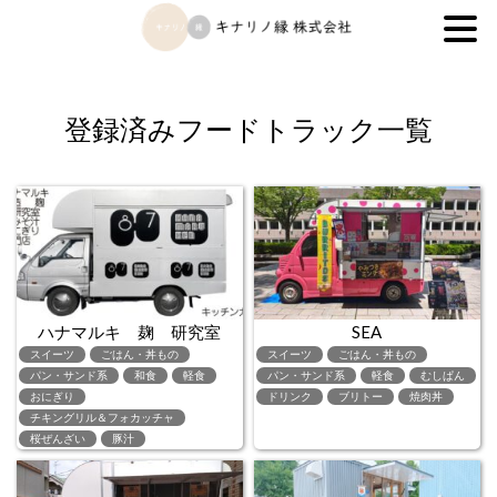
キナリノ縁株式会社
登録済みフードトラック一覧
ハナマルキ 麹 研究室
SEA
スイーツ
ごはん・丼もの
スイーツ
ごはん・丼もの
パン・サンド系
和食
軽食
パン・サンド系
軽食
むしぱん
おにぎり
ドリンク
ブリトー
焼肉丼
チキングリル＆フォカッチャ
桜ぜんざい
豚汁