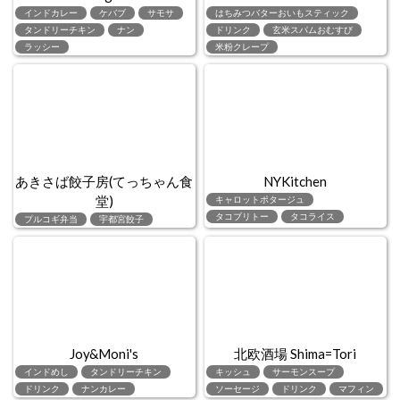
インドカレー
ケバブ
サモサ
はちみつバターおいもスティック
タンドリーチキン
ナン
ドリンク
玄米スパムおむすび
ラッシー
米粉クレープ
あきさば餃子房(てっちゃん食
NYKitchen
堂)
キャロットポタージュ
タコブリトー
タコライス
プルコギ弁当
宇都宮餃子
Joy&Moni's
北欧酒場 Shima=Tori
インドめし
タンドリーチキン
キッシュ
サーモンスープ
ドリンク
ナンカレー
ソーセージ
ドリンク
マフィン