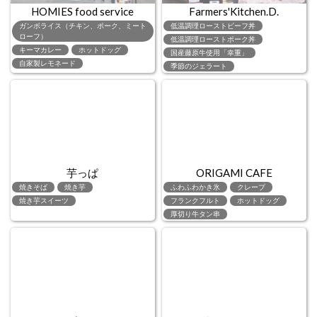
HOMIES food service
Farmers'Kitchen.D.
ガンボライス（チキン、ポーク、ミート
低温調理ローストビーフ丼
ローフ）
低温調理ローストポーク丼
キーマカレー
ホットドッグ
国産藤原牛使用「幸重」
自家製レモネード
季節のジェラート
芋っぱ
ORIGAMI CAFE
焼きそば
焼き芋
ふわふわかき氷
クレープ
焼き芋スイーツ
フランクフルト
ホットドッグ
厚切り牛タン串