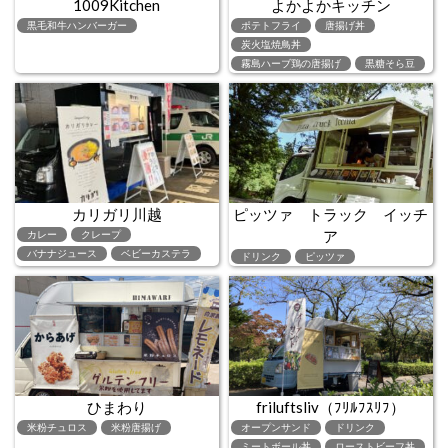
1009Kitchen
よかよかキッチン
黒毛和牛ハンバーガー
ポテトフライ
唐揚げ丼
炭火塩焼鳥丼
霧島ハーブ鶏の唐揚げ
黒糖そら豆
カリガリ川越
ピッツァ トラック イッチ
ア
カレー
クレープ
バナナジュース
ベビーカステラ
ドリンク
ピッツァ
ひまわり
friluftsliv（ﾌﾘﾙﾌｽﾘﾌ）
米粉チュロス
米粉唐揚げ
オープンサンド
ドリンク
ミートボール丼
ローストビーフ丼