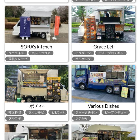
SORA's kitchen
Grace Lei
タコライス
ホットココア
イタリアン
ディアブロチキン
豆乳クレープ
ポルケッタ
ポチャ
Various Dishes
韓国料理
ダッカルビ
ビビンパ
ジャークチキン
ビーフシチュー
プルコギ
ポテから