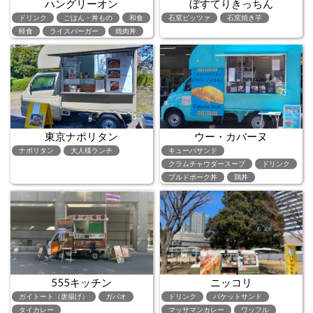
ハングリーオン
ぼすてりきっちん
ドリンク
ごはん・丼もの
和食
石窯ピッツァ
石窯焼き芋
軽食
ライスバーガー
焼肉丼
東京ナポリタン
ウー・カバーヌ
ナポリタン
大人様ランチ
キューバサンド
クラムチャウダースープ
ドリンク
プルドポーク丼
鶏丼
555キッチン
ニッコリ
ガイトート（唐揚げ）
ガパオ
ドリンク
バケットサンド
タイカレー
マッサマンカレー
ワッフル