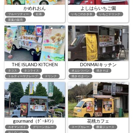
かめれおん
よしはらいちご園
フルーツティー
紅茶
いちごのかき氷
いちごドリンク
茶葉の販売
THE ISLAND KITCHEN
DONMAIキッチン
タコス
タコライス
オムレツパン
焼きそば
トルティーヤクレープ
ドリンク
焼きそばパン
gourmand（ｸﾞｰﾙﾏﾝ）
花桃カフェ
カオマンガイ
グリーンカレー
スープカレー
酵素ジュース
ヤムウンセン