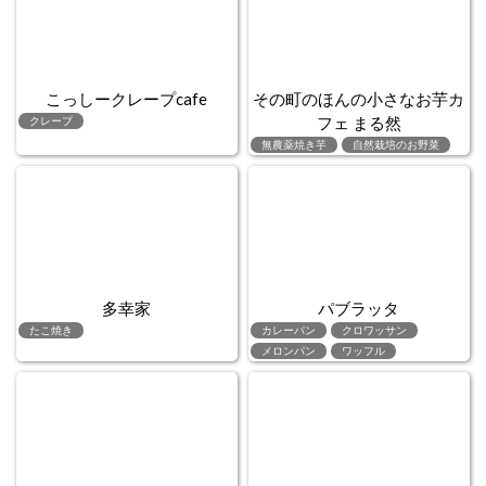
こっしークレープcafe
その町のほんの小さなお芋カ
フェ まる然
クレープ
無農薬焼き芋
自然栽培のお野菜
多幸家
パブラッタ
たこ焼き
カレーパン
クロワッサン
メロンパン
ワッフル