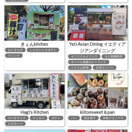
きょんkitchen
Yeti Asian Dining イエティア
ジアンダイニング
おにぎらず
シャカシャカポテト
ドリンク
オリジナルドリンク
タイ薬膳料理
ネパール薬膳カレーライス
ベトナム料理
台湾スイーツ
Hagi's Kitchen
kiitonsweet＆pan
ガパオライス
チュロス
ポテト
パン
焼き菓子
米粉グラノーラ
レモネード