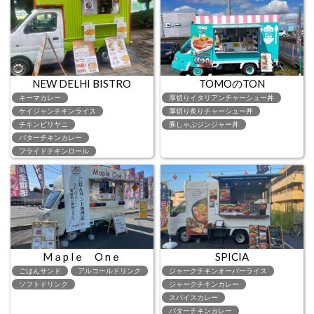
NEW DELHI BISTRO
TOMOのTON
キーマカレー
厚切りイタリアンチャーシュー丼
ケイジャンチキンライス
厚切り炙りチャーシュー丼
チキンビリヤニ
豚しゃぶジンジャー丼
バターチキンカレー
フライドチキンロール
Mａp lｅ O nｅ
SPICIA
ごはんサンド
アルコールドリンク
ジャークチキンオーバーライス
ソフトドリンク
ジャークチキンカレー
スパイスカレー
バターチキンカレー