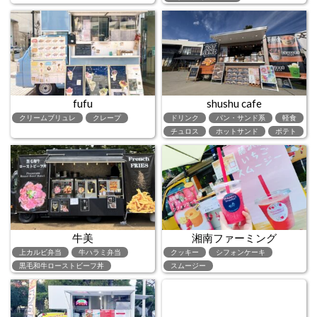
fufu
shushu cafe
クリームブリュレ
クレープ
ドリンク
パン・サンド系
軽食
チュロス
ホットサンド
ポテト
牛美
湘南ファーミング
上カルビ弁当
牛ハラミ弁当
クッキー
シフォンケーキ
黒毛和牛ローストビーフ丼
スムージー