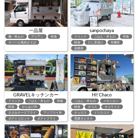
一品屋
sanpochaya
麺・粉もの
アジアン
軽食
ドリンク
ごはん・丼もの
和食
ネパール風焼きそば
軽食
だし茶漬け
有機茶
薬膳茶
GRAVELキッチンカー
Hi! Chaco
ドリンク
ごはん・丼もの
和食
ごはん・丼もの
メキシカン
軽食
からあげ丼
軽食
タコス
タコライス
ささみチーズフライ
アジフライ丼
チュロス
ドリロコス
ポテトコロッケ
ポテトフライ
黒糖タピオカ