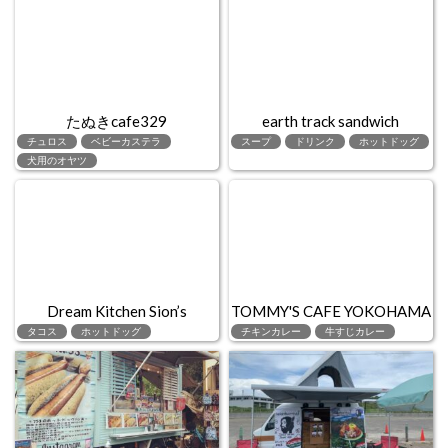
たぬきcafe329
earth track sandwich
チュロス
ベビーカステラ
スープ
ドリンク
ホットドッグ
犬用のオヤツ
Dream Kitchen Sion’s
TOMMY'S CAFE YOKOHAMA
タコス
ホットドッグ
チキンカレー
牛すじカレー