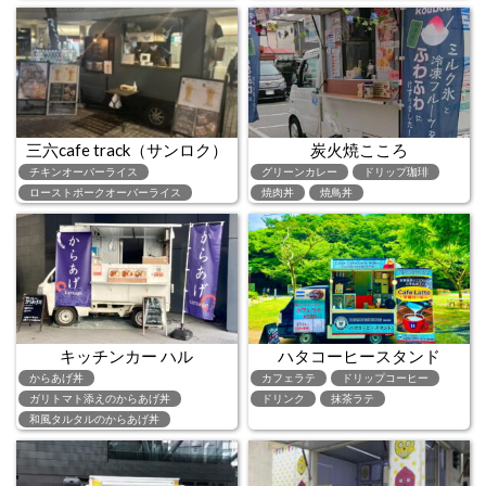
三六cafe track（サンロク）
炭火焼こころ
チキンオーバーライス
グリーンカレー
ドリップ珈琲
ローストポークオーバーライス
焼肉丼
焼鳥丼
キッチンカー ハル
ハタコーヒースタンド
からあげ丼
カフェラテ
ドリップコーヒー
ガリトマト添えのからあげ丼
ドリンク
抹茶ラテ
和風タルタルのからあげ丼