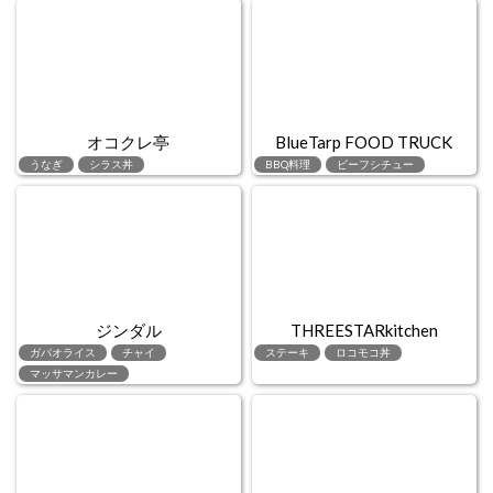
オコクレ亭
BlueTarp FOOD TRUCK
うなぎ
シラス丼
BBQ料理
ビーフシチュー
ジンダル
THREESTARkitchen
ガパオライス
チャイ
ステーキ
ロコモコ丼
マッサマンカレー