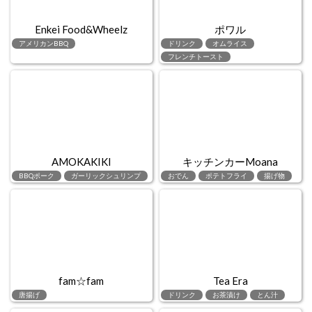
Enkei Food&Wheelz
ポワル
アメリカンBBQ
ドリンク
オムライス
フレンチトースト
AMOKAKIKI
キッチンカーMoana
BBQポーク
ガーリックシュリンプ
おでん
ポテトフライ
揚げ物
fam☆fam
Tea Era
唐揚げ
ドリンク
お茶漬け
とん汁