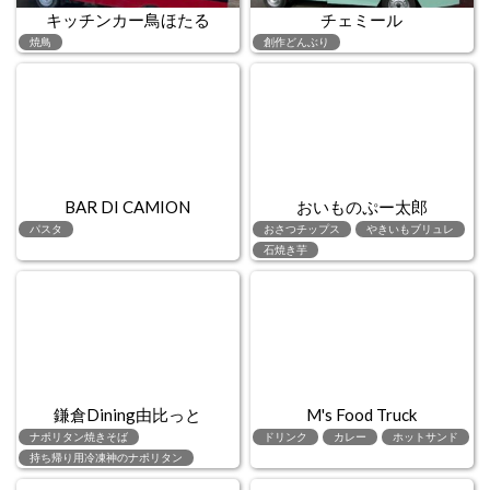
キッチンカー鳥ほたる
チェミール
焼鳥
創作どんぶり
BAR DI CAMION
おいものぷー太郎
パスタ
おさつチップス
やきいもブリュレ
石焼き芋
鎌倉Dining由比っと
M's Food Truck
ナポリタン焼きそば
ドリンク
カレー
ホットサンド
持ち帰り用冷凍神のナポリタン