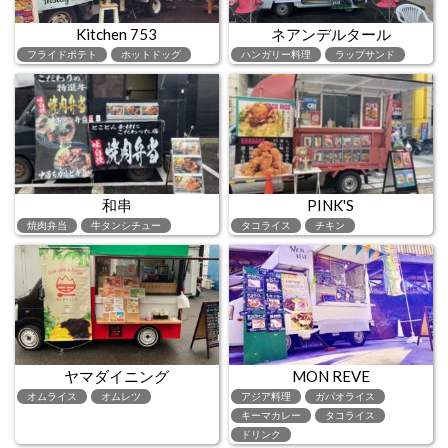
Kitchen 753
ネアンデルタール
フライドポテト
ホットドッグ
ハンガリー料理
ラップサンド
和串
PINK'S
焼肉弁当
牛タンシチュー
タコライス
チキン
ヤマダイニング
MON REVE
オムライス
オムレツ
アジア料理
ガパオライス
キーマカレー
タコライス
ドリンク