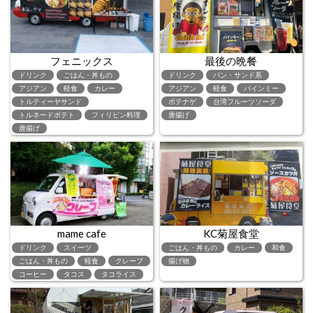
フェニックス
最後の晩餐
ドリンク
ごはん・丼もの
ドリンク
パン・サンド系
アジアン
軽食
カレー
アジアン
軽食
バインミー
トルティーヤサンド
ポテナゲ
台湾フルーツソーダ
トルネードポテト
フィリピン料理
唐揚げ
唐揚げ
mame cafe
KC菊屋食堂
ドリンク
スイーツ
ごはん・丼もの
カレー
和食
ごはん・丼もの
軽食
クレープ
揚げ物
コーヒー
タコス
タコライス