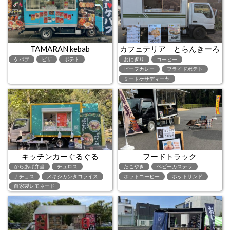
TAMARAN kebab
カフェテリア とらんきーろ
ケバブ
ピザ
ポテト
おにぎり
コーヒー
ビーフカレー
フライドポテト
ミートケサディーヤ
キッチンカーぐるぐる
フードトラック
からあげ弁当
チュロス
たこやき
ベビーカステラ
ナチョス
メキシカンタコライス
ホットコーヒー
ホットサンド
自家製レモネード