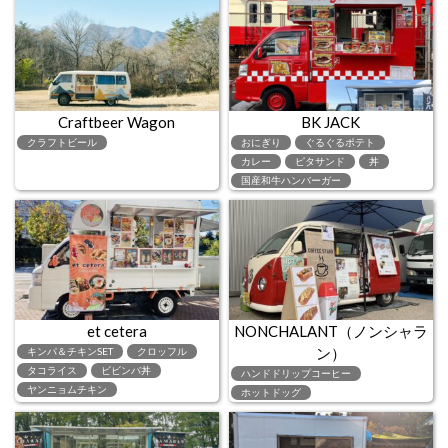
Craftbeer Wagon
BK JACK
クラフトビール
おにぎり
ぐるぐるポテト
カレー
ピタサンド
丼
国産和牛ハンバーガー
et cetera
NONCHALANT（ノンシャラ
ン）
キンパ＆チキンSET
クロッフル
タコライス
ビビンバ丼
ハンドドリップコーヒー
ヤンニョムチキン
ホットドッグ