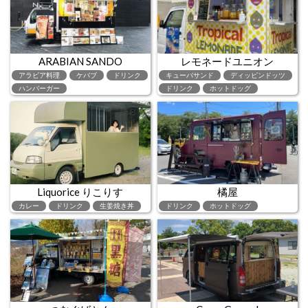
ARABIAN SANDO
レモネードユニオン
アラビア料理
ケバブ
ドリンク
キューバサンド
ディッピンドッツ
ハンバーガー
ドリンク
ホットドッグ
Liquorice りこりす
橘屋
カレー
ドリンク
生姜焼き丼
ドリンク
ホットドッグ