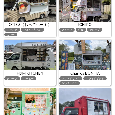
OTIE’S（おってぃーず）
ICHIPO
ドリンク
ごはん・丼もの
スイーツ
軽食
クレープ
カレー
H&M KITCHEN
Churros BONITA
クレープ
コーヒー
ソフトドリンク
フライドポテト
米粉チュロス