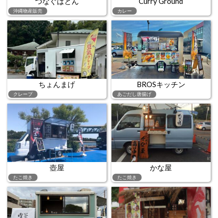
つなぐばとん
Curry Ground
沖縄物産販売
カレー
ちょんまげ
BROSキッチン
クレープ
あごだし唐揚げ
壺屋
かな屋
たこ焼き
たこ焼き