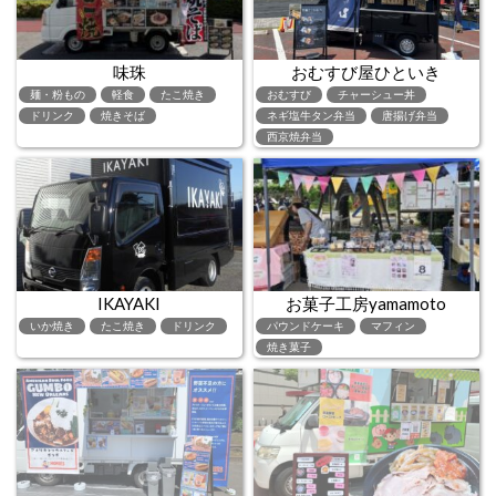
味珠
おむすび屋ひといき
麺・粉もの
軽食
たこ焼き
おむすび
チャーシュー丼
ドリンク
焼きそば
ネギ塩牛タン弁当
唐揚げ弁当
西京焼弁当
IKAYAKI
お菓子工房yamamoto
いか焼き
たこ焼き
ドリンク
パウンドケーキ
マフィン
焼き菓子