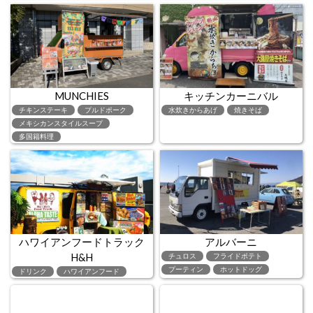
MUNCHIES
キッチンカーニバル
チキンステーキ
プルドポーク
水炊きからあげ
焼きそば
メキシカンスタイルスープ
多国籍料理
ハワイアンフードトラック
アルバーニ
H&H
チュロス
フライドポテト
プーティン
ホットドッグ
ドリンク
ハワイアンフード