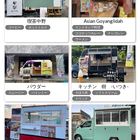
喫茶中野
Asian Goyanglidah
コーヒー
ホットミルク
インドネシア料理
ココナッツカレー
ナシゴレン
ラーメン
パウダー
キッチン 樹 -いつき-
スムージー
バインミー
そぼろ丼
ソフトクリーム
ドリンク