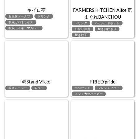
キイロ亭
FARMERS KITCHEN Alice 気
まぐれBANCHOU
お豆腐ドーナツ
ドリンク
和風ガパオライス
ドリンク
ハッシュドポテト
和風出汁キーマカレー
日替り弁当
焼きおにぎり
焼き餃子
糀Stand Vikko
FRIED pride
糀スムージー
糀ラテ
カツサンド
フレンチフライ
メンチカツバーガー