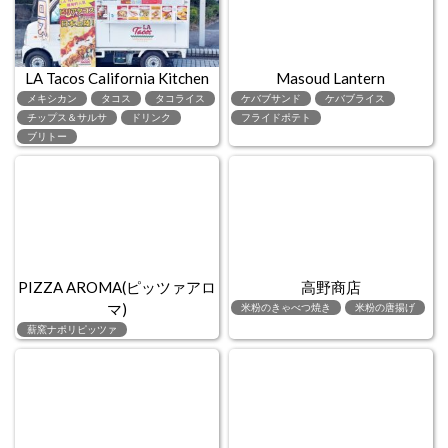
LA Tacos California Kitchen
Masoud Lantern
メキシカン
タコス
タコライス
ケバブサンド
ケバブライス
チップス＆サルサ
ドリンク
フライドポテト
ブリトー
PIZZA AROMA(ピッツァアロ
高野商店
マ)
米粉のきゃべつ焼き
米粉の唐揚げ
薪窯ナポリピッツァ