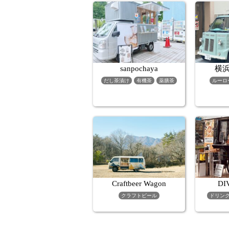
sanpochaya
横浜
だし茶漬け
有機茶
薬膳茶
ルーロ
Craftbeer Wagon
DI
クラフトビール
ドリン