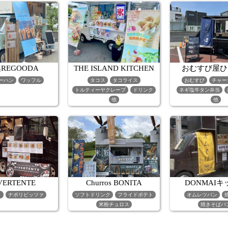
REGOODA
THE ISLAND KITCHEN
おむすび屋ひ
ーハン
ワッフル
タコス
タコライス
おむすび
チャー
トルティーヤクレープ
ドリンク
ネギ塩牛タン弁当
他
他
VERTENTE
Churros BONITA
DONMAI
ク
ナポリピッツァ
ソフトドリンク
フライドポテト
オムレツパン
米粉チュロス
焼きそばパ