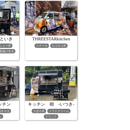
といき
THREESTARkitchen
シュー丼
ステーキ
ロコモコ丼
唐揚げ弁当
キッチン
キッチン 樹 -いつき-
焼きそば
そぼろ丼
ソフトクリーム
ン
ドリンク