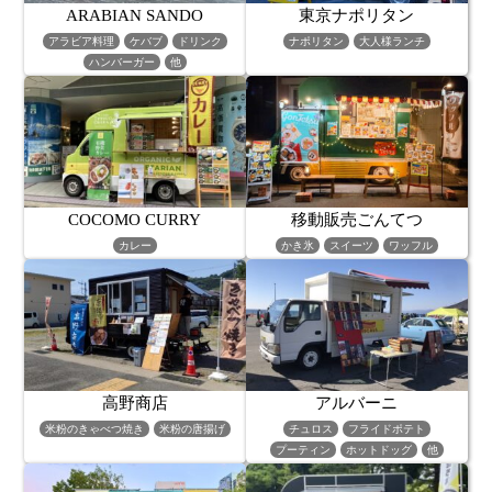
ARABIAN SANDO
東京ナポリタン
アラビア料理
ケバブ
ドリンク
ナポリタン
大人様ランチ
ハンバーガー
他
COCOMO CURRY
移動販売ごんてつ
カレー
かき氷
スイーツ
ワッフル
高野商店
アルバーニ
米粉のきゃべつ焼き
米粉の唐揚げ
チュロス
フライドポテト
プーティン
ホットドッグ
他