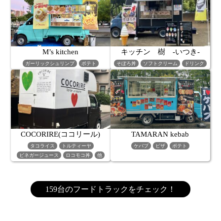
M’s kitchen
キッチン 樹 -いつき-
ガーリックシュリンプ
ポテト
そぼろ丼
ソフトクリーム
ドリンク
COCORIRE(ココリール)
TAMARAN kebab
タコライス
トルティーヤ
ケバブ
ピザ
ポテト
ビネガージュース
ロコモコ丼
他
159台のフードトラックをチェック！